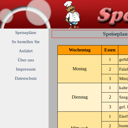
Speisepläne
Speiseplan
So bestellen Sie
Wochentag
Essen
Anfahrt
1
gefü
Über uns
Montag
Impressum
2
Fala
Datenschutz
3
Mini
1
kalt
Dienstag
2
Szeg
3
gef.
1
Eier
2
bunt