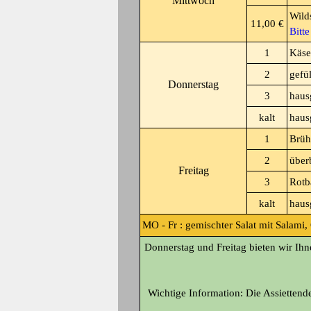
Mittwoch
Wild
11,00 €
Bitt
1
Käse
2
gefü
Donnerstag
3
haus
kalt
haus
1
Brüh
2
über
Freitag
3
Rotb
kalt
haus
MO - Fr :
gemischter Salat mit Salami,
Donnerstag und Freitag bieten wir Ih
Wichtige Information: Die Assiettende