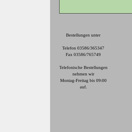
Bestellungen unter
Telefon 03586/365347
Fax 03586/765749
Telefonische Bestellungen
nehmen wir
Montag-Freitag bis 09:00
auf.