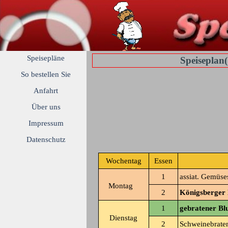
Speisepläne
Speiseplan(
So bestellen Sie
Anfahrt
Über uns
Impressum
Datenschutz
Wochentag
Essen
1
assiat. Gemüse
Montag
2
Königsberger 
1
gebratener Bl
Dienstag
2
Schweinebraten