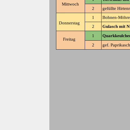
Mittwoch
2
gefüllte Hirten
1
Bohnen-Möhrene
Donnerstag
2
Gulasch mit Nu
1
Quarkkeulchen
Freitag
2
gef. Paprikasc