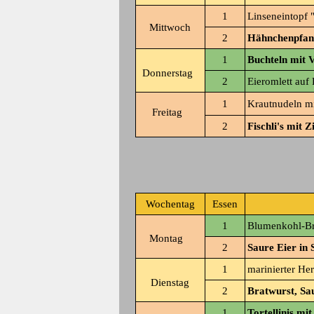
1
Linseneintopf 
Mittwoch
2
Hähnchenpfann
1
Buchteln mit V
Donnerstag
2
Eieromlett auf
1
Krautnudeln mi
Freitag
2
Fischli's mit 
Wochentag
Essen
1
Blumenkohl-Br
Montag
2
Saure Eier in
1
marinierter Her
Dienstag
2
Bratwurst, Sa
1
Tortellinis mi